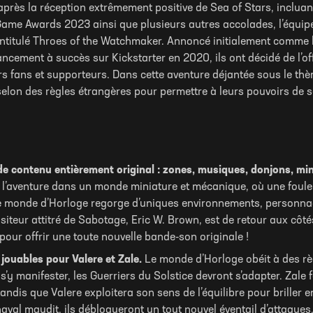
après la réception extrêmement positive de Sea of Stars, inclua
ame Awards 2023 ainsi que plusieurs autres accolades, l’équipe
titulé Throes of the Watchmaker. Annoncé initialement comme l’
cement à succès sur Kickstarter en 2020, ils ont décidé de l’off
s fans et supporteurs. Dans cette aventure déjantée sous le thè
selon des règles étrangères pour permettre à leurs pouvoirs de s
de contenu entièrement original : zones, musiques, donjons, min
 l’aventure dans un monde miniature et mécanique, où une foule 
e monde d’Horloge regorge d’uniques environnements, personnag
siteur attitré de Sabotage, Eric W. Brown, est de retour aux côt
our offrir une toute nouvelle bande-son originale !
jouables pour Valere et Zale.
Le monde d’Horloge obéit à des règ
s’y manifester, les Guerriers du Solstice devront s’adapter. Zale 
tandis que Valere exploitera son sens de l’équilibre pour briller 
naval maudit, ils débloqueront un tout nouvel éventail d’attaques