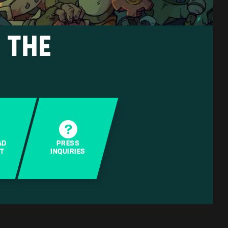
 THE
AD
PRESS
IT
INQUIRIES