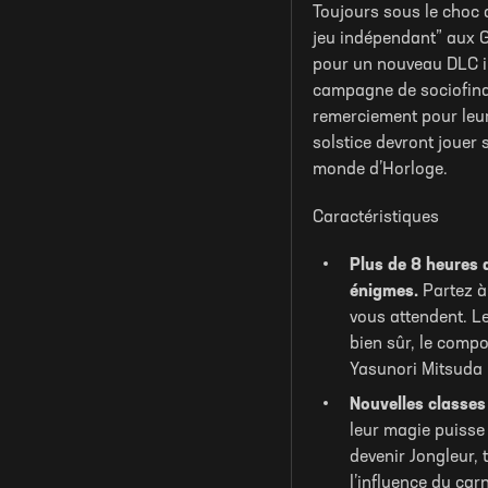
Toujours sous le choc 
jeu indépendant” aux G
pour un nouveau DLC in
campagne de sociofinan
remerciement pour leur
solstice devront jouer 
monde d’Horloge.
Caractéristiques
Plus de 8 heures 
énigmes.
Partez à
vous attendent. L
bien sûr, le compo
Yasunori Mitsuda p
Nouvelles classes 
leur magie puisse 
devenir Jongleur, 
l’influence du car